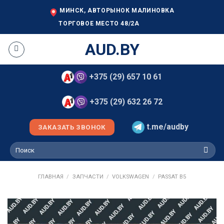
Skip
МИНСК, АВТОРЫНОК МАЛИНОВКА
to
ТОРГОВОЕ МЕСТО 48/2А
content
AUD.BY
+375 (29) 657 10 61
+375 (29) 632 26 72
t.me/audby
ЗАКАЗАТЬ ЗВОНОК
Искать:
ГЛАВНАЯ
/
ЗАПЧАСТИ
/
VOLKSWAGEN
/
PASSAT B5