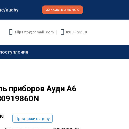
me/audby
ЗАКАЗАТЬ ЗВОНОК
allpartby@gmail.com
8:00 - 23:00
поступления
ль приборов Ауди А6
B0919860N
YN
Предложить цену