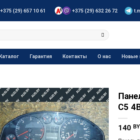
+375 (29) 657 10 61
+375 (29) 632 26 72
t.
Каталог
Гарантия
Контакты
О нас
Новые 
Пане
С5 4
B
140