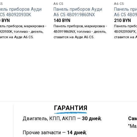
C5
A6 C5
A6 C5
нель приборов Ауди
Панель приборов Ауди
Панель пр
 С5 4B0920930K
А6 С5 4B0919860NX
А6 С5 4B0
0
BYN
140
BYN
210
BYN
ель приборов, маркировка -
Панель приборов, маркировка -
Панель прибо
20930K, топливо - дизель,
4B0919860NX, топливо - дизель,
4B0920936PX, 
вится на Ауди А6 С5.
ставится на Ауди А6 С5.
ставится на 
ГАРАНТИЯ
Двигатель, КПП, АКПП —
30 дней
;
Са
"Ма
Прочие запчасти —
14 дней
;