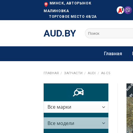
Skip
МИНСК, АВТОРЫНОК
to
МАЛИНОВКА
ТОРГОВОЕ МЕСТО 48/2А
content
AUD.BY
Искать:
Главная
ГЛАВНАЯ
/
ЗАПЧАСТИ
/
AUDI
/
A6 C5