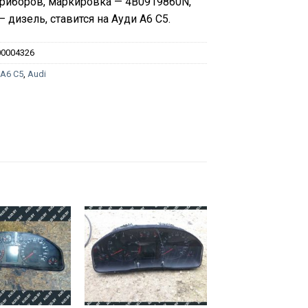
риборов, маркировка — 4B0919860N,
— дизель, ставится на Ауди А6 С5.
00004326
:
A6 C5
,
Audi