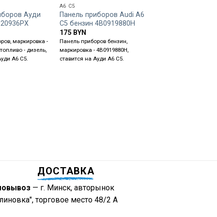
A6 C5
100 C3
иборов Ауди
Панель приборов Audi A6
Реле 370 8D09512
920936PX
C5 бензин 4B0919880H
35
BYN
175
BYN
Реле 370, маркировка -
ров, маркировка -
Панель приборов бензин,
8D0951253, ставится на
топливо - дизель,
маркировка - 4B0919880H,
C3, 100 / A6 C4, 80 B3 / 
Ауди А6 С5.
ставится на Ауди А6 С5.
A6, Skoda Octavia, Sea
Toledo, Volkswagen Golf
Polo, T4.
ДОСТАВКА
мовывоз
— г. Минск, авторынок
линовка", торговое место 48/2 А