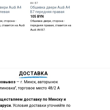
A4 B7
A4 B5
вери Audi A4
Обшивка двери Audi A4
Шкив коленвала 2.
 левая
B7 передняя правая
059105251M
105
BYN
105
BYN
и, сторона -
Обшивка двери, сторона -
Шкив коленвала, объем
, ставится на Audi
передняя правая, ставится на
TDI, маркировка - 0591
Audi A4 B7.
ставится на Volkswage
B5, Audi A6 C5, A4 B5 / 
ДОСТАВКА
мовывоз
— г. Минск, авторынок
линовка", торговое место 48/2 А
ществляем доставку по Минску и
аруси.
Условия доставки уточняйте по