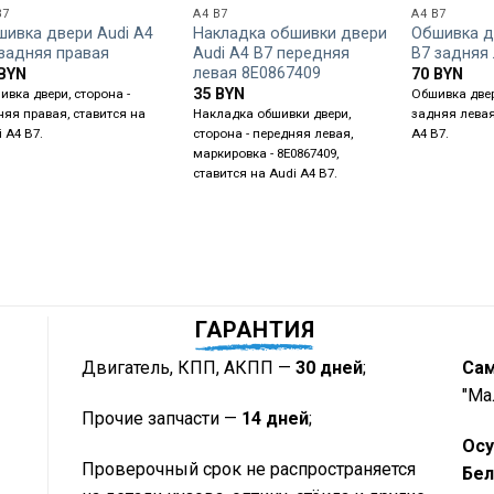
B7
A4 B7
A4 B7
шивка двери Audi A4
Накладка обшивки двери
Обшивка д
 задняя правая
Audi A4 B7 передняя
B7 задняя
левая 8E0867409
BYN
70
BYN
35
BYN
ивка двери, сторона -
Обшивка двер
няя правая, ставится на
Накладка обшивки двери,
задняя левая
 A4 B7.
сторона - передняя левая,
A4 B7.
маркировка - 8E0867409,
ставится на Audi A4 B7.
ГАРАНТИЯ
Двигатель, КПП, АКПП —
30 дней
;
Са
"Ма
Прочие запчасти —
14 дней
;
Осу
Проверочный срок не распространяется
Бел