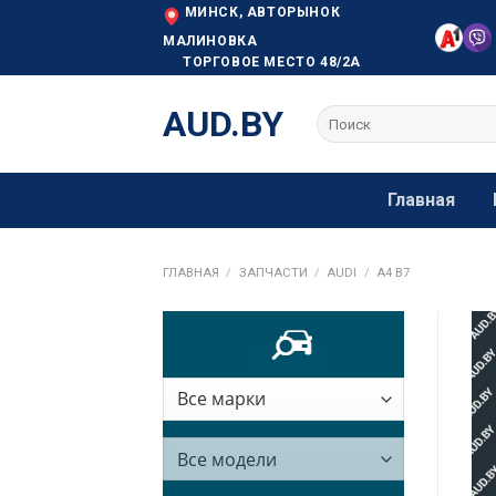
Skip
МИНСК, АВТОРЫНОК
to
МАЛИНОВКА
ТОРГОВОЕ МЕСТО 48/2А
content
AUD.BY
Искать:
Главная
ГЛАВНАЯ
/
ЗАПЧАСТИ
/
AUDI
/
A4 B7