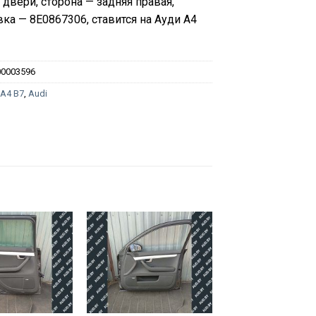
двери, сторона — задняя правая,
ка — 8E0867306, ставится на Ауди А4
00003596
:
A4 B7
,
Audi