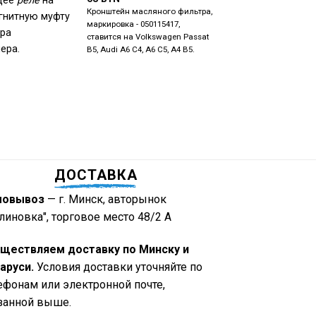
щее
реле
на
Кронштейн масляного фильтра,
Петля капота, сторона 
гнитную муфту
маркировка - 050115417,
маркировка - 4B082330
ра
ставится на Volkswagen Passat
ставится на Audi A6 C5
ера.
B5, Audi A6 C4, A6 C5, A4 B5.
ДОСТАВКА
мовывоз
— г. Минск, авторынок
линовка", торговое место 48/2 А
ществляем доставку по Минску и
аруси.
Условия доставки уточняйте по
ефонам или электронной почте,
занной выше.