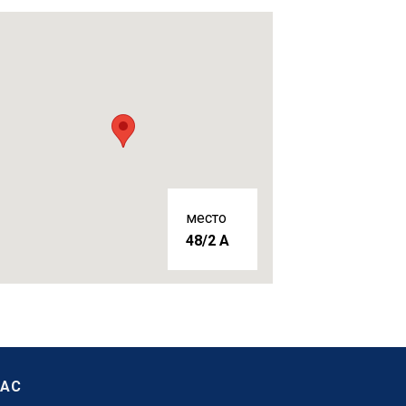
место
48/2 A
НАС