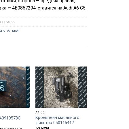
стойки, сторона — средняя правая,
ка — 4B0867294, ставится на Audi A6 C5.
00009356
:
A6 C5
,
Audi
A4 B5
A6 C5
Кронштейн масляного
Петля капота Audi
443919578C
фильтра 050115417
левая 4B0823301D
53
BYN
35
BYN