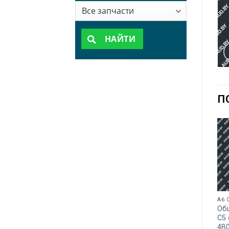
НАЙТИ
П
A6 
Об
C5
4B