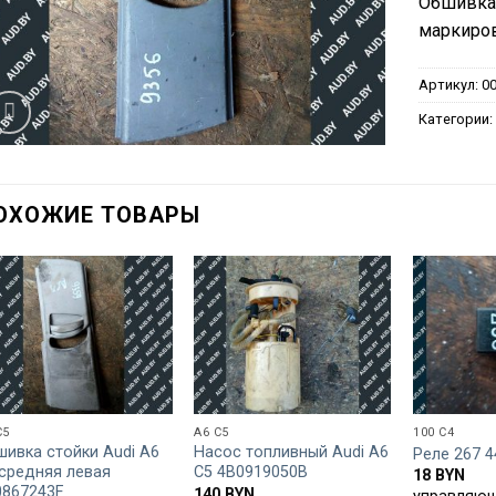
Обшивка 
маркиров
Артикул:
0
Категории
ОХОЖИЕ ТОВАРЫ
C5
A6 C5
100 C4
шивка стойки Audi A6
Насос топливный Audi A6
Реле 267 
 средняя левая
C5 4B0919050B
18
BYN
0867243F
140
BYN