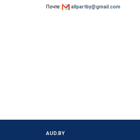
Почте:
allpartby@gmail.com
AUD.BY