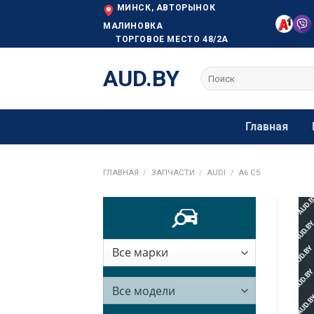
Skip
МИНСК, АВТОРЫНОК
to
МАЛИНОВКА
ТОРГОВОЕ МЕСТО 48/2А
content
AUD.BY
Искать:
Главная
ГЛАВНАЯ
/
ЗАПЧАСТИ
/
AUDI
/
A6 C5