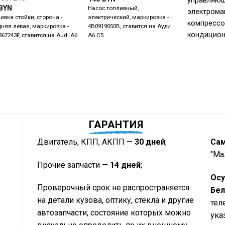
управляю
BYN
Насос топливный,
электрома
ивка стойки, сторона -
электрический, маркировка -
компрессо
дняя левая, маркировка -
4B0919050B, ставится на Ауди
кондицион
867243F, ставится на Audi A6
А6 С5.
ГАРАНТИЯ
Двигатель, КПП, АКПП —
30 дней
;
Са
"Ма
Прочие запчасти —
14 дней
;
Осу
Проверочный срок не распространяется
Бел
на детали кузова, оптику, стёкла и другие
тел
автозапчасти, состояние которых можно
ука