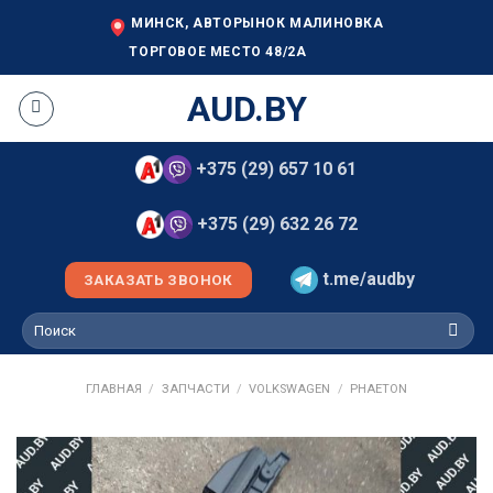
Skip
МИНСК, АВТОРЫНОК МАЛИНОВКА
to
ТОРГОВОЕ МЕСТО 48/2А
content
AUD.BY
+375 (29) 657 10 61
+375 (29) 632 26 72
t.me/audby
ЗАКАЗАТЬ ЗВОНОК
Искать:
ГЛАВНАЯ
/
ЗАПЧАСТИ
/
VOLKSWAGEN
/
PHAETON