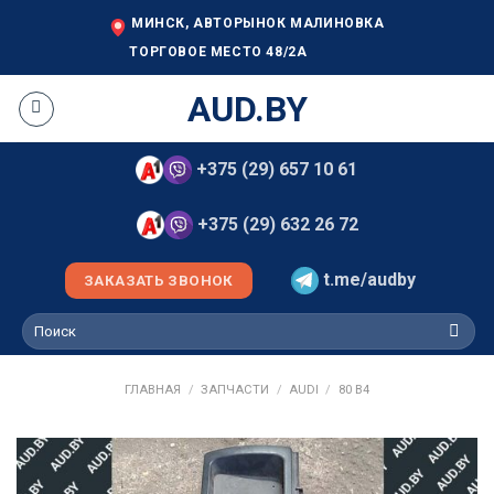
Skip
МИНСК, АВТОРЫНОК МАЛИНОВКА
to
ТОРГОВОЕ МЕСТО 48/2А
content
AUD.BY
+375 (29) 657 10 61
+375 (29) 632 26 72
t.me/audby
ЗАКАЗАТЬ ЗВОНОК
Искать:
ГЛАВНАЯ
/
ЗАПЧАСТИ
/
AUDI
/
80 B4