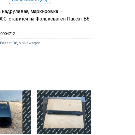
 надрулевая, маркировка —
0G, ставится на Фольксваген Пассат Б6.
00004712
:
Passat B6
,
Volkswagen