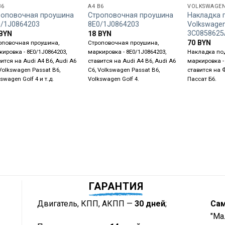
B6
A4 B6
VOLKSWAGE
роповочная проушина
Строповочная проушина
Накладка 
0/1J0864203
8E0/1J0864203
Volkswagen
3C0858625
BYN
18
BYN
70
BYN
оповочная проушина,
Строповочная проушина,
кировка - 8E0/1J0864203,
маркировка - 8E0/1J0864203,
Накладка по
ится на Audi A4 B6, Audi A6
ставится на Audi A4 B6, Audi A6
маркировка -
 Volkswagen Passat B6,
C6, Volkswagen Passat B6,
ставится на 
swagen Golf 4 и т.д.
Volkswagen Golf 4.
Пассат Б6.
ГАРАНТИЯ
Двигатель, КПП, АКПП —
30 дней
;
Са
"Ма