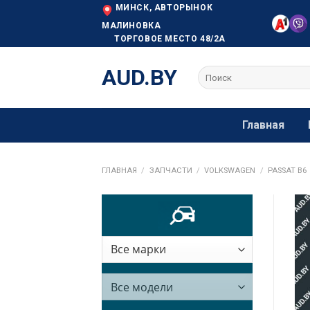
Skip
МИНСК, АВТОРЫНОК
to
МАЛИНОВКА
ТОРГОВОЕ МЕСТО 48/2А
content
AUD.BY
Искать:
Главная
ГЛАВНАЯ
/
ЗАПЧАСТИ
/
VOLKSWAGEN
/
PASSAT B6