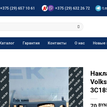
+375 (29) 657 10 61
+375 (29) 632 26 72
t.
Каталог
Гарантия
Контакты
О нас
Новые 
Накл
Volks
3C18
BYN
70