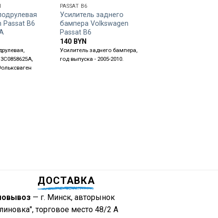
N
PASSAT B6
A3
подрулевая
Усилитель заднего
Клапан
 Passat B6
бампера Volkswagen
электромагнитны
A
Passat B6
1J0906283A
140
BYN
35
BYN
друлевая,
Усилитель заднего бампера,
Клапан электромагни
 3C0858625A,
год выпуска - 2005-2010.
маркировка - 1J090628
Фольксваген
ставится на Audi A3, A
/ B7 / B8, A6 C5 / C6 / C
Volkswagen Golf 4 / 5, G
Touran, Passat B5 / B6 
Phaeton, Polo, Sharan, 
T4 / T5, Skoda, Seat и т
ДОСТАВКА
мовывоз
— г. Минск, авторынок
линовка", торговое место 48/2 А