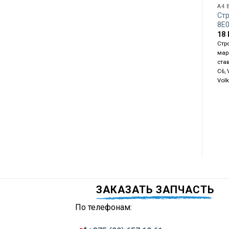
A4 
Ст
8E
18
Стр
мар
став
C6,
Volk
ЗАКАЗАТЬ ЗАПЧАСТЬ
По телефонам: