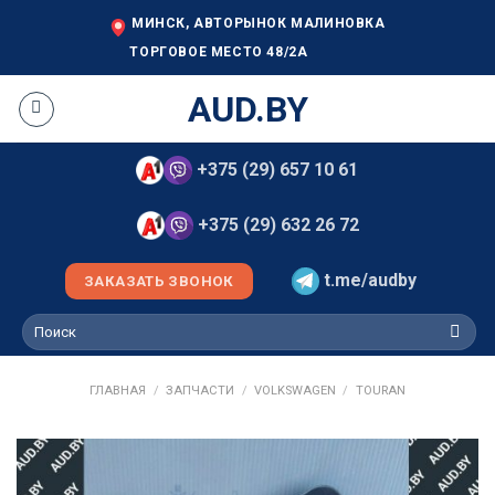
Skip
МИНСК, АВТОРЫНОК МАЛИНОВКА
to
ТОРГОВОЕ МЕСТО 48/2А
content
AUD.BY
+375 (29) 657 10 61
+375 (29) 632 26 72
t.me/audby
ЗАКАЗАТЬ ЗВОНОК
Искать:
ГЛАВНАЯ
/
ЗАПЧАСТИ
/
VOLKSWAGEN
/
TOURAN