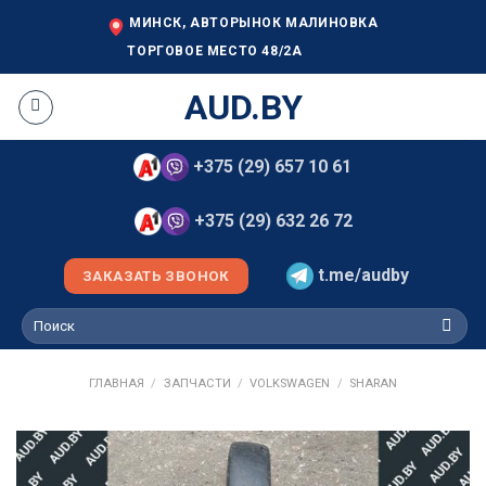
Skip
МИНСК, АВТОРЫНОК МАЛИНОВКА
to
ТОРГОВОЕ МЕСТО 48/2А
content
AUD.BY
+375 (29) 657 10 61
+375 (29) 632 26 72
t.me/audby
ЗАКАЗАТЬ ЗВОНОК
Искать:
ГЛАВНАЯ
/
ЗАПЧАСТИ
/
VOLKSWAGEN
/
SHARAN