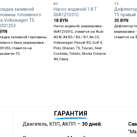
A3
T5
кладка заливной
Насос водяной 1.8 T
Дефлектор
рловины топливного
06A121031C
T5 правый
а Volkswagen T5
18
BYN
35
BYN
0201253
Насос водяной, маркировка -
Дефлектор п
BYN
06A121031C, ставится на Audi
маркировка -
ладка заливной горловины
A3 8l, A4 B5 / B6 / B7, A6 C5,
ставится на 
ливного бака, маркировка -
Volkswagen Passat B5, Golf 4,
201253, ставится на
Polo, Sharan, T5, Touran, Seat
ьксваген Т5.
Cordoba, Toledo, Skoda Octavia
A4, Fabia.
ГАРАНТИЯ
Двигатель, КПП, АКПП —
30 дней
;
Са
"Ма