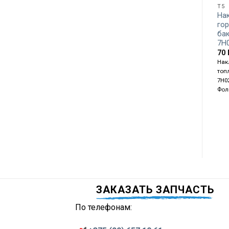
T5
На
го
бак
7H
70
Нак
топ
7H0
Фол
ЗАКАЗАТЬ ЗАПЧАСТЬ
По телефонам: