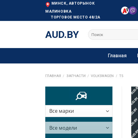
Skip
МИНСК, АВТОРЫНОК
to
МАЛИНОВКА
ТОРГОВОЕ МЕСТО 48/2А
content
AUD.BY
Искать:
Главная
ГЛАВНАЯ
/
ЗАПЧАСТИ
/
VOLKSWAGEN
/
T5