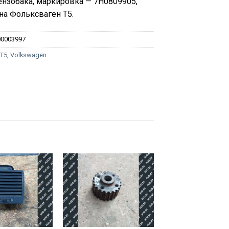
нзобака, маркировка — 7H0809905,
 на Фольксваген Т5.
00003997
:
T5
,
Volkswagen