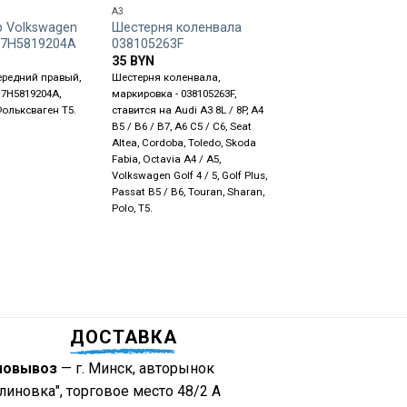
A3
T5
 Volkswagen
Шестерня коленвала
Амортизатор подв
 7H5819204A
038105263F
Volkswagen T5 за
7H0513029C
35
BYN
70
BYN
ередний правый,
Шестерня коленвала,
 7H5819204A,
маркировка - 038105263F,
Амортизатор подвески
Фольксваген Т5.
ставится на Audi A3 8L / 8P, A4
- задняя, маркировка -
B5 / B6 / B7, A6 C5 / C6, Seat
7H0513029C, ставится 
Altea, Cordoba, Toledo, Skoda
Volkswagen T5
Fabia, Octavia A4 / A5,
Volkswagen Golf 4 / 5, Golf Plus,
Passat B5 / B6, Touran, Sharan,
Polo, T5.
ДОСТАВКА
мовывоз
— г. Минск, авторынок
линовка", торговое место 48/2 А