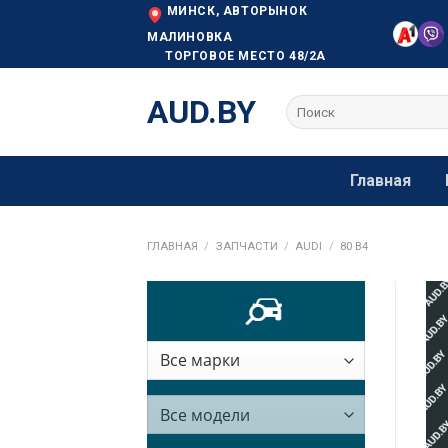
Skip
МИНСК, АВТОРЫНОК
to
МАЛИНОВКА
ТОРГОВОЕ МЕСТО 48/2А
content
AUD.BY
Искать:
Главная
ГЛАВНАЯ
/
ЗАПЧАСТИ
/
AUDI
/
80 B4