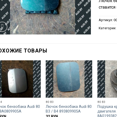
Лючок бе
ставится 
Артикул:
0
Категории
ОХОЖИЕ ТОВАРЫ
B4
80 B3
80 B3
чок бензобака Audi 80
Лючок бензобака Audi 80
Подушка к
 8A0809905A
B3 / B4 893809905A
двигателя 
8A0199382
BYN
32
BYN