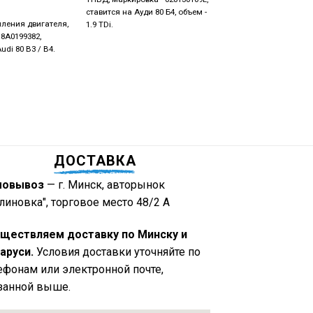
35
BYN
ставится на Ауди 80 Б4, объем -
ления двигателя,
Кронштейн гидроусили
1.9 TDi.
 8A0199382,
маркировка - 02614553
udi 80 B3 / B4.
ставится на Audi 80 B3 
Volkswagen Golf 3.
ДОСТАВКА
мовывоз
— г. Минск, авторынок
линовка", торговое место 48/2 А
ществляем доставку по Минску и
аруси.
Условия доставки уточняйте по
ефонам или электронной почте,
занной выше.