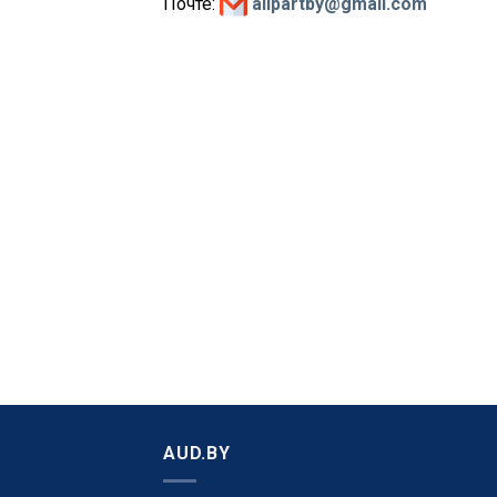
Почте:
allpartby@gmail.com
AUD.BY