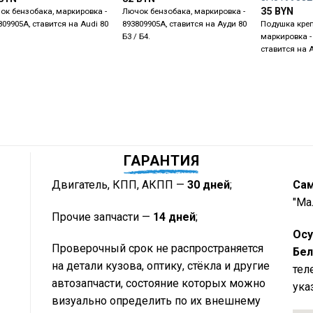
35
BYN
ок бензобака, маркировка -
Лючок бензобака, маркировка -
809905A, ставится на Audi 80
893809905A, ставится на Ауди 80
Подушка креп
Б3 / Б4.
маркировка -
ставится на A
ГАРАНТИЯ
Двигатель, КПП, АКПП —
30 дней
;
Са
"Ма
Прочие запчасти —
14 дней
;
Осу
Проверочный срок не распространяется
Бел
на детали кузова, оптику, стёкла и другие
тел
автозапчасти, состояние которых можно
ука
визуально определить по их внешнему