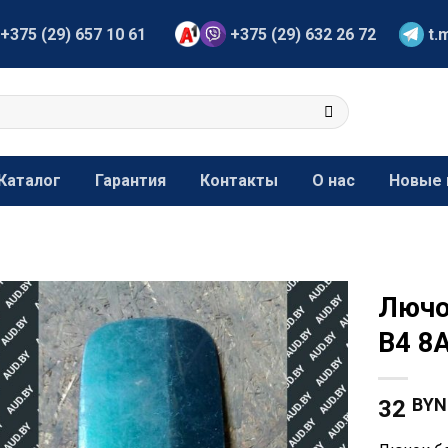
+375 (29) 657 10 61
+375 (29) 632 26 72
t.
Каталог
Гарантия
Контакты
О нас
Новые 
Лючо
B4 8
BYN
32