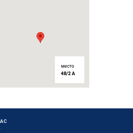
место
48/2 A
НАС