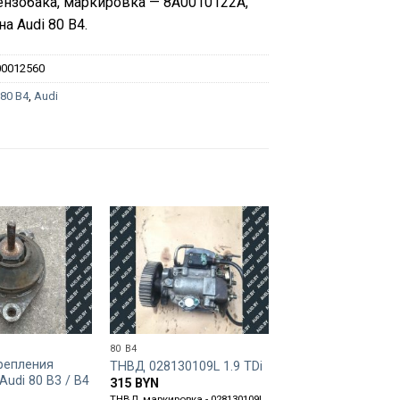
нзобака, маркировка — 8A0010122A,
на Audi 80 B4.
00012560
:
80 B4
,
Audi
80 B4
80 B3
репления
Кронштейн
ТНВД 028130109L 1.9 TDi
Audi 80 B3 / B4
гидроусилителя
315
BYN
026145531D
ТНВД, маркировка - 028130109L,