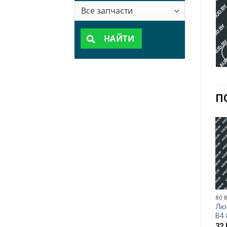
НАЙТИ
П
80 
Лю
B4
32