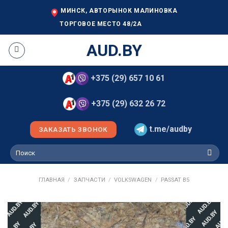
Skip
МИНСК, АВТОРЫНОК МАЛИНОВКА
to
ТОРГОВОЕ МЕСТО 48/2А
content
AUD.BY
+375 (29) 657 10 61
+375 (29) 632 26 72
t.me/audby
ЗАКАЗАТЬ ЗВОНОК
Искать:
ГЛАВНАЯ
/
ЗАПЧАСТИ
/
VOLKSWAGEN
/
PASSAT B5