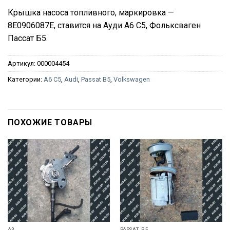
Крышка насоса топливного, маркировка —
8E0906087E, ставится на Ауди А6 С5, Фольксваген
Пассат Б5.
Артикул:
000004454
Категории:
A6 C5
,
Audi
,
Passat B5
,
Volkswagen
ПОХОЖИЕ ТОВАРЫ
A3
PASSAT B5