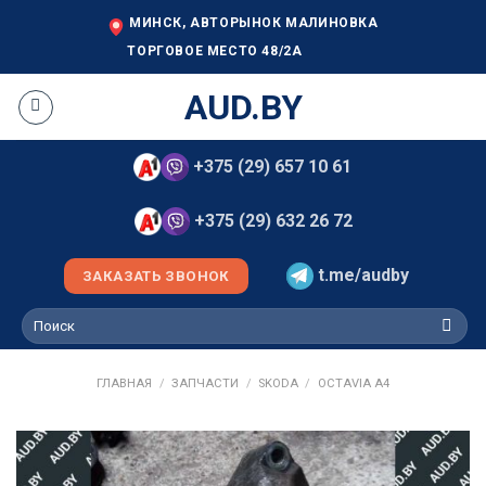
Skip
МИНСК, АВТОРЫНОК МАЛИНОВКА
to
ТОРГОВОЕ МЕСТО 48/2А
content
AUD.BY
+375 (29) 657 10 61
+375 (29) 632 26 72
t.me/audby
ЗАКАЗАТЬ ЗВОНОК
Искать:
ГЛАВНАЯ
/
ЗАПЧАСТИ
/
SKODA
/
OCTAVIA A4