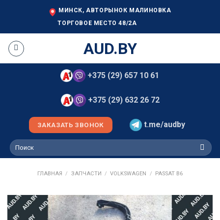
Skip
МИНСК, АВТОРЫНОК МАЛИНОВКА
to
ТОРГОВОЕ МЕСТО 48/2А
content
AUD.BY
+375 (29) 657 10 61
+375 (29) 632 26 72
t.me/audby
ЗАКАЗАТЬ ЗВОНОК
Искать:
ГЛАВНАЯ
/
ЗАПЧАСТИ
/
VOLKSWAGEN
/
PASSAT B6