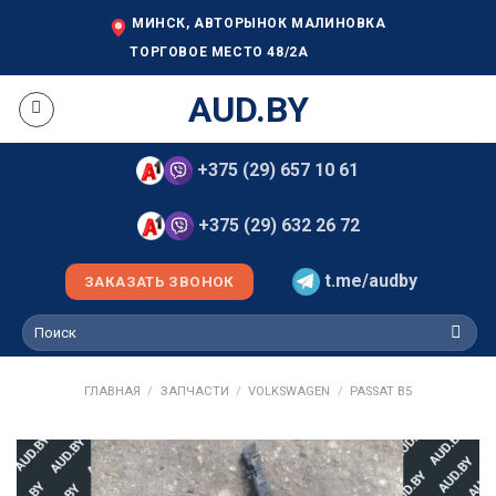
Skip
МИНСК, АВТОРЫНОК МАЛИНОВКА
to
ТОРГОВОЕ МЕСТО 48/2А
content
AUD.BY
+375 (29) 657 10 61
+375 (29) 632 26 72
t.me/audby
ЗАКАЗАТЬ ЗВОНОК
Искать:
ГЛАВНАЯ
/
ЗАПЧАСТИ
/
VOLKSWAGEN
/
PASSAT B5