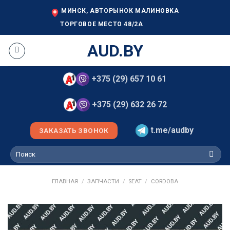
Skip
МИНСК, АВТОРЫНОК МАЛИНОВКА
to
ТОРГОВОЕ МЕСТО 48/2А
content
AUD.BY
+375 (29) 657 10 61
+375 (29) 632 26 72
t.me/audby
ЗАКАЗАТЬ ЗВОНОК
Искать:
ГЛАВНАЯ
/
ЗАПЧАСТИ
/
SEAT
/
CORDOBA