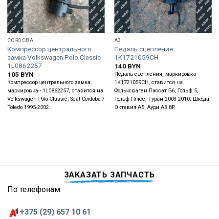
CORDOBA
A3
Компрессор центрального
Педаль сцепления
замка Volkswagen Polo Classic
1K1721059CH
1L0862257
140
BYN
105
BYN
Педаль сцепления, маркировка -
Компрессор центрального замка,
1K1721059CH, ставится на
маркировка - 1L0862257, ставится на
Фольксваген Пассат Б6, Гольф 5,
Volkswagen Polo Classic, Seat Cordoba /
Гольф Плюс, Туран 2003-2010, Шкода
Toledo 1995-2002.
Октавия А5, Ауди А3 8P.
ЗАКАЗАТЬ ЗАПЧАСТЬ
По телефонам:
+375 (29) 657 10 61