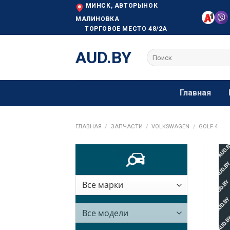
Skip
МИНСК, АВТОРЫНОК
to
МАЛИНОВКА
ТОРГОВОЕ МЕСТО 48/2А
content
AUD.BY
Искать:
Главная
ГЛАВНАЯ
/
ЗАПЧАСТИ
/
VOLKSWAGEN
/
GOLF 4