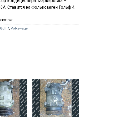
сор кондиционера, Маркировка —
3A. Ставится на Фольксваген Гольф 4.
00003520
:
Golf 4
,
Volkswagen