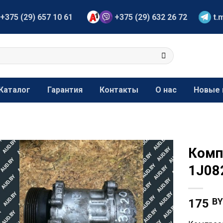
+375 (29) 657 10 61
+375 (29) 632 26 72
t.
Каталог
Гарантия
Контакты
О нас
Новые 
Комп
1J08
B
175