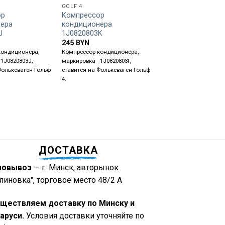
GOLF 4
GOLF 4
ор
Компрессор
Компрессор
нера
кондиционера
кондиционера
J
1J0820803K
1J0820803A
245
BYN
210
BYN
кондиционера,
Компрессор кондиционера,
Маркировка - 1J082080
 1J0820803J,
маркировка - 1J0820803F,
Ставится на Volkswagen
Фольксваген Гольф
ставится на Фольксваген Гольф
4.
ДОСТАВКА
мовывоз
— г. Минск, авторынок
линовка", торговое место 48/2 А
ществляем доставку по Минску и
аруси.
Условия доставки уточняйте по