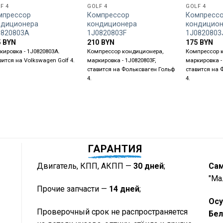
F 4
GOLF 4
GOLF 4
мпрессор
Компрессор
Компресс
ндиционера
кондиционера
кондицио
0820803A
1J0820803F
1J0820803
5
BYN
210
BYN
175
BYN
кировка - 1J0820803A.
Компрессор кондиционера,
Компрессор 
вится на Volkswagen Golf 4.
маркировка - 1J0820803F,
маркировка -
ставится на Фольксваген Гольф
ставится на 
4.
4.
ГАРАНТИЯ
Двигатель, КПП, АКПП —
30 дней
;
Са
"Ма
Прочие запчасти —
14 дней
;
Осу
Проверочный срок не распространяется
Бел