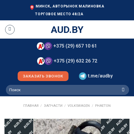
Skip
МИНСК, АВТОРЫНОК МАЛИНОВКА
to
ТОРГОВОЕ МЕСТО 48/2А
content
AUD.BY
+375 (29) 657 10 61
+375 (29) 632 26 72
t.me/audby
ЗАКАЗАТЬ ЗВОНОК
Искать:
ГЛАВНАЯ
/
ЗАПЧАСТИ
/
VOLKSWAGEN
/
PHAETON