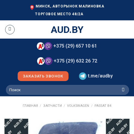
Skip
МИНСК, АВТОРЫНОК МАЛИНОВКА
to
ТОРГОВОЕ МЕСТО 48/2А
content
AUD.BY
+375 (29) 657 10 61
+375 (29) 632 26 72
t.me/audby
ЗАКАЗАТЬ ЗВОНОК
Искать:
ГЛАВНАЯ
/
ЗАПЧАСТИ
/
VOLKSWAGEN
/
PASSAT B4