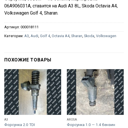
06A906031A, ставится на Audi A3 8L, Skoda Octavia A4,
Volkswagen Golf 4, Sharan.
Артикул:
000018111
Категории:
A3
,
Audi
,
Golf 4
,
Octavia A4
,
Sharan
,
Skoda
,
Volkswagen
ПОХОЖИЕ ТОВАРЫ
A3
AROSA
Форсунка 2.0 TDI
Форсунка 1.0 — 1.4 бензин