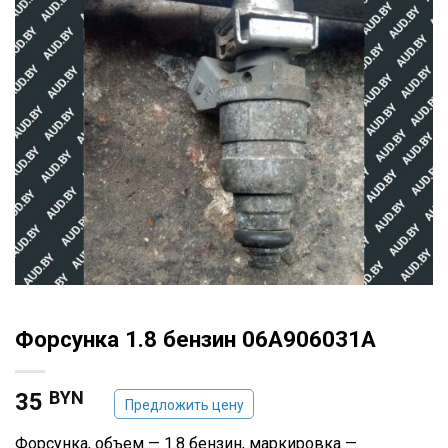
Форсунка 1.8 бензин 06A906031A
BYN
35
Предложить цену
Форсунка, объем — 1.8 бензин, маркировка —