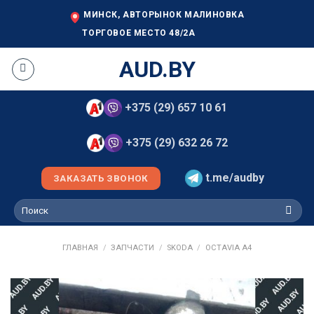
Skip
МИНСК, АВТОРЫНОК МАЛИНОВКА
to
ТОРГОВОЕ МЕСТО 48/2А
content
AUD.BY
+375 (29) 657 10 61
+375 (29) 632 26 72
t.me/audby
ЗАКАЗАТЬ ЗВОНОК
Искать:
ГЛАВНАЯ
/
ЗАПЧАСТИ
/
SKODA
/
OCTAVIA A4