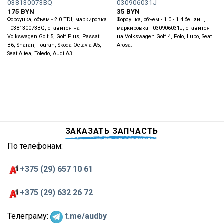
038130073BQ
030906031J
175
BYN
35
BYN
Форсунка, объем - 2.0 TDI, маркировка
Форсунка, объем - 1.0 - 1.4 бензин,
- 038130073BQ, ставится на
маркировка - 030906031J, ставится
Volkswagen Golf 5, Golf Plus, Passat
на Volkswagen Golf 4, Polo, Lupo, Seat
B6, Sharan, Touran, Skoda Octavia A5,
Arosa.
Seat Altea, Toledo, Audi A3.
ЗАКАЗАТЬ ЗАПЧАСТЬ
По телефонам:
+375 (29) 657 10 61
+375 (29) 632 26 72
Телеграму:
t.me/audby