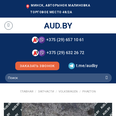
Skip
МИНСК, АВТОРЫНОК МАЛИНОВКА
to
ТОРГОВОЕ МЕСТО 48/2А
content
AUD.BY
+375 (29) 657 10 61
+375 (29) 632 26 72
t.me/audby
ЗАКАЗАТЬ ЗВОНОК
Искать:
ГЛАВНАЯ
/
ЗАПЧАСТИ
/
VOLKSWAGEN
/
PHAETON