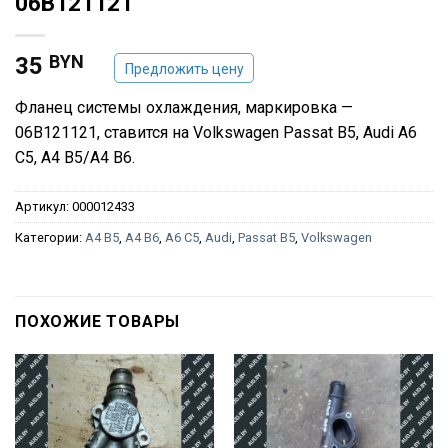
06B121121
BYN
35
Предложить цену
Фланец системы охлаждения, маркировка —
06B121121, ставится на Volkswagen Passat B5, Audi A6
C5, A4 B5/A4 B6.
Артикул:
000012433
Категории:
A4 B5
,
A4 B6
,
A6 C5
,
Audi
,
Passat B5
,
Volkswagen
ПОХОЖИЕ ТОВАРЫ