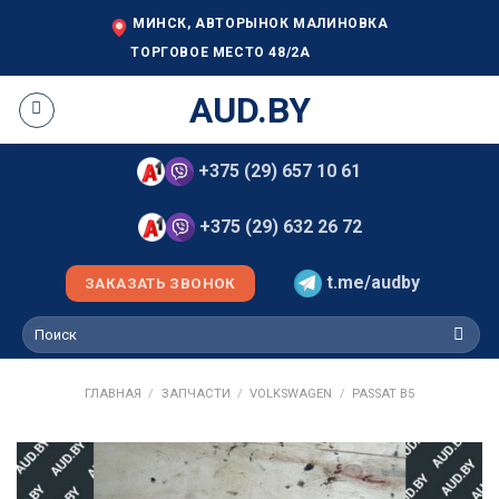
Skip
МИНСК, АВТОРЫНОК МАЛИНОВКА
to
ТОРГОВОЕ МЕСТО 48/2А
content
AUD.BY
+375 (29) 657 10 61
+375 (29) 632 26 72
t.me/audby
ЗАКАЗАТЬ ЗВОНОК
Искать:
ГЛАВНАЯ
/
ЗАПЧАСТИ
/
VOLKSWAGEN
/
PASSAT B5