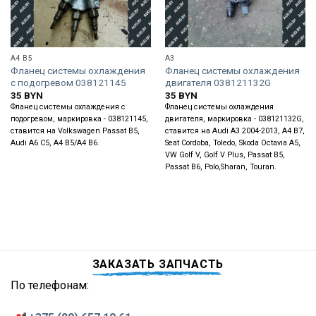
A4 B5
A3
Фланец системы охлаждения
Фланец системы охлаждения
с подогревом 038121145
двигателя 038121132G
35
BYN
35
BYN
Фланец системы охлаждения с
Фланец системы охлаждения
подогревом, маркировка - 038121145,
двигателя, маркировка - 038121132G,
ставится на Volkswagen Passat B5,
ставится на Audi A3 2004-2013, A4 B7,
Audi A6 C5, A4 B5/A4 B6.
Seat Cordoba, Toledo, Skoda Octavia A5,
VW Golf V, Golf V Plus, Passat B5,
Passat B6, Polo,Sharan, Touran.
ЗАКАЗАТЬ ЗАПЧАСТЬ
По телефонам: