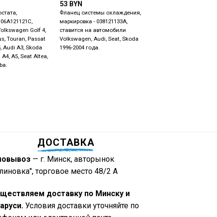
53
BYN
Фланец, маркировка -
стата,
Фланец системы охлаждения,
1C0122291, ставится на
 06A121121C,
маркировка - 038121133A,
Volkswagen Golf 4, Pol
olkswagen Golf 4,
ставится на автомобили
Octavia A4. Seat Cordo
lus, Touran, Passat
Volkswagen, Audi, Seat, Skoda
Toledo, Audi A3 8L.
5, Audi A3, Skoda
1996-2004 года.
 A4, A5, Seat Altea,
ba.
ДОСТАВКА
мовывоз
— г. Минск, авторынок
линовка", торговое место 48/2 А
ществляем доставку по Минску и
аруси.
Условия доставки уточняйте по