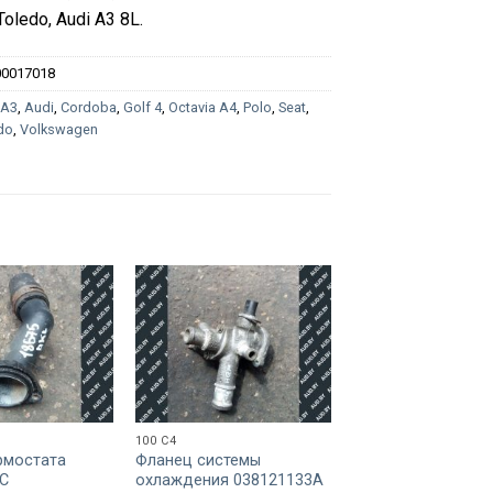
Toledo, Audi A3 8L.
00017018
:
A3
,
Audi
,
Cordoba
,
Golf 4
,
Octavia A4
,
Polo
,
Seat
,
do
,
Volkswagen
100 C4
A3
рмостата
Фланец системы
Фланец 1C012229
C
охлаждения 038121133A
35
BYN