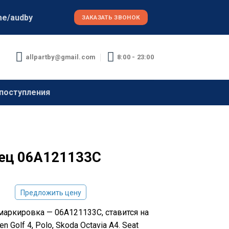
me/audby
ЗАКАЗАТЬ ЗВОНОК
allpartby@gmail.com
8:00 - 23:00
поступления
ец 06A121133C
Предложить цену
маркировка — 06A121133C, ставится на
n Golf 4, Polo, Skoda Octavia A4. Seat