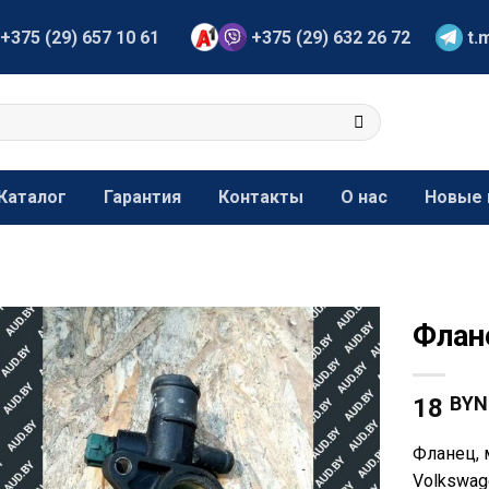
+375 (29) 657 10 61
+375 (29) 632 26 72
t.
Каталог
Гарантия
Контакты
О нас
Новые 
Флан
BYN
18
Фланец, 
Volkswage