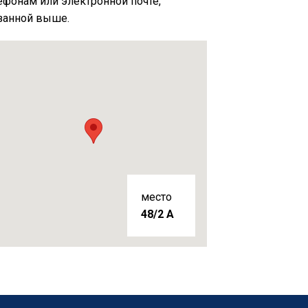
ефонам или электронной почте,
занной выше.
место
48/2 A