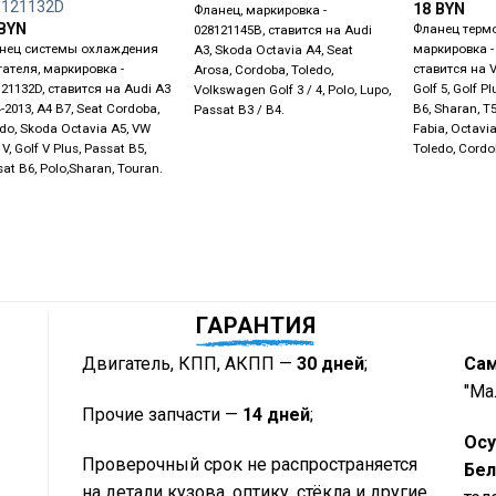
8121132D
18
BYN
Фланец, маркировка -
BYN
Фланец термо
028121145B, ставится на Audi
нец системы охлаждения
маркировка -
A3, Skoda Octavia A4, Seat
гателя, маркировка -
ставится на V
Arosa, Cordoba, Toledo,
121132D, ставится на Audi A3
Golf 5, Golf P
Volkswagen Golf 3 / 4, Polo, Lupo,
-2013, A4 B7, Seat Cordoba,
B6, Sharan, T
Passat B3 / B4.
edo, Skoda Octavia A5, VW
Fabia, Octavia
 V, Golf V Plus, Passat B5,
Toledo, Cordo
at B6, Polo,Sharan, Touran.
ГАРАНТИЯ
Двигатель, КПП, АКПП —
30 дней
;
Са
"Ма
Прочие запчасти —
14 дней
;
Осу
Проверочный срок не распространяется
Бел
на детали кузова, оптику, стёкла и другие