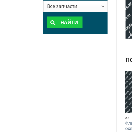
НАЙТИ
П
A3
Фл
ох