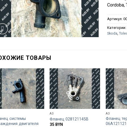
Cordoba, 
Артикул:
0
Категории
Skoda
,
Tole
ОХОЖИЕ ТОВАРЫ
A3
A3
анец системы
Фланец те
Фланец 028121145B
лаждения двигателя
06A121121
35
BYN