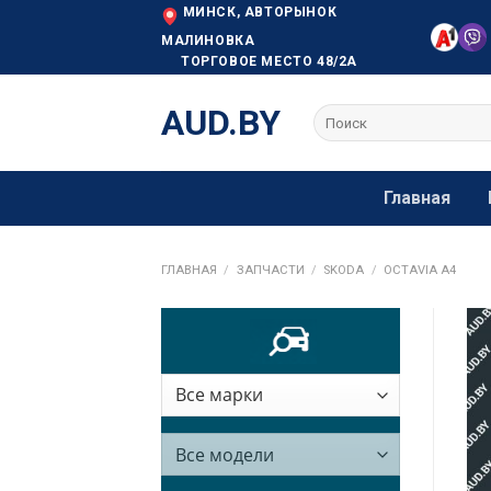
Skip
МИНСК, АВТОРЫНОК
to
МАЛИНОВКА
ТОРГОВОЕ МЕСТО 48/2А
content
AUD.BY
Искать:
Главная
ГЛАВНАЯ
/
ЗАПЧАСТИ
/
SKODA
/
OCTAVIA A4