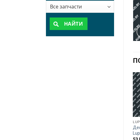
НАЙТИ
П
LU
Де
Lu
53