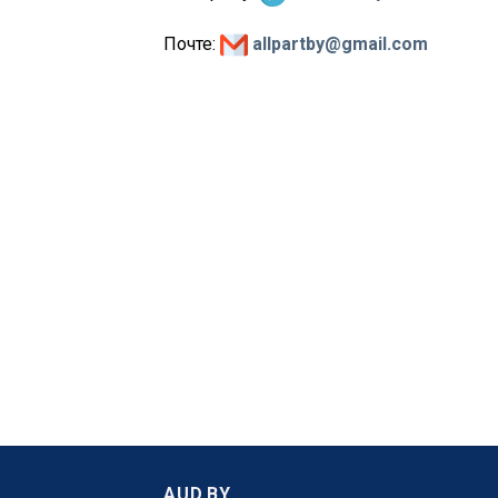
Почте:
allpartby@gmail.com
AUD.BY