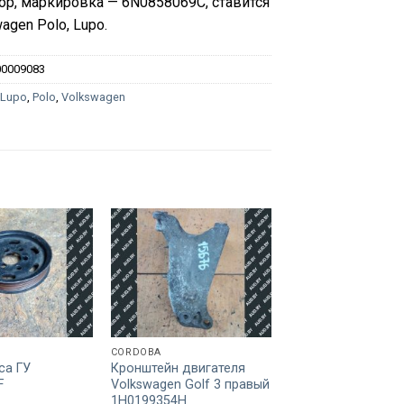
р, маркировка — 6N0858069C, ставится
agen Polo, Lupo.
00009083
:
Lupo
,
Polo
,
Volkswagen
CORDOBA
CORDOBA
са ГУ
Кронштейн двигателя
Кронштейн генера
F
Volkswagen Golf 3 правый
028903143P
1H0199354H
140
BYN