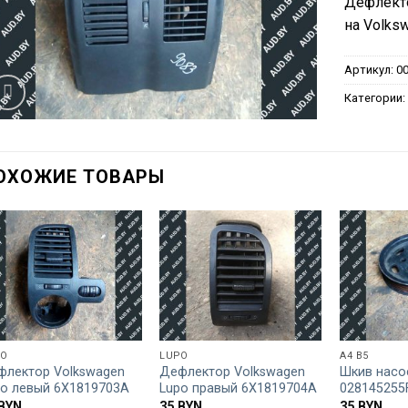
Дефлекто
на Volksw
Артикул:
0
Категории
ОХОЖИЕ ТОВАРЫ
PO
LUPO
A4 B5
флектор Volkswagen
Дефлектор Volkswagen
Шкив насо
po левый 6X1819703A
Lupo правый 6X1819704A
028145255
BYN
35
BYN
35
BYN