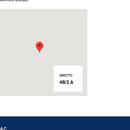
место
48/2 A
НАС