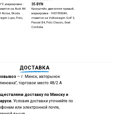
35
BYN
ГУ, маркировка -
Кронштейн генератора
тавится на Audi A4
Кронштейн двигателя правый,
маркировка - 028903143
at Arosa, Skoda
маркировка - 1H0199354H,
ставится на Volkswagen
wagen Lupo, Polo,
ставится на Volkswagen Golf 3,
Passat B3 / B4, Polo, Sh
Passat B4, Polo Classic, Seat
Cordoba.
ДОСТАВКА
мовывоз
— г. Минск, авторынок
линовка", торговое место 48/2 А
ществляем доставку по Минску и
аруси.
Условия доставки уточняйте по
ефонам или электронной почте,
занной выше.