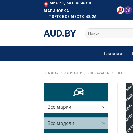
Skip
МИНСК, АВТОРЫНОК
to
МАЛИНОВКА
ТОРГОВОЕ МЕСТО 48/2А
content
AUD.BY
Искать:
Главная
ГЛАВНАЯ
/
ЗАПЧАСТИ
/
VOLKSWAGEN
/
LUPO