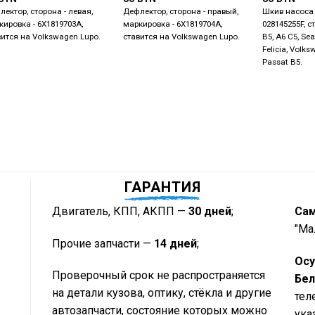
лектор, сторона - левая,
Дефлектор, сторона - правый,
Шкив насоса 
кировка - 6X1819703A,
маркировка - 6X1819704A,
028145255F, с
вится на Volkswagen Lupo.
ставится на Volkswagen Lupo.
B5, A6 C5, Se
Felicia, Volks
Passat B5.
ГАРАНТИЯ
Двигатель, КПП, АКПП —
30 дней
;
Са
"Ма
Прочие запчасти —
14 дней
;
Осу
Проверочный срок не распространяется
Бел
на детали кузова, оптику, стёкла и другие
тел
автозапчасти, состояние которых можно
ука