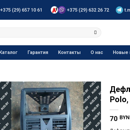
+375 (29) 657 10 61
+375 (29) 632 26 72
t.
Каталог
Гарантия
Контакты
О нас
Новые 
Дефл
Polo
BYN
70