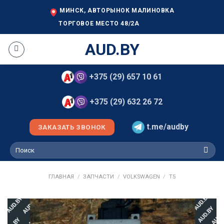
Skip
МИНСК, АВТОРЫНОК МАЛИНОВКА
to
ТОРГОВОЕ МЕСТО 48/2А
content
AUD.BY
+375 (29) 657 10 61
+375 (29) 632 26 72
t.me/audby
ЗАКАЗАТЬ ЗВОНОК
Искать:
ГЛАВНАЯ
/
ЗАПЧАСТИ
/
VOLKSWAGEN
/
T5