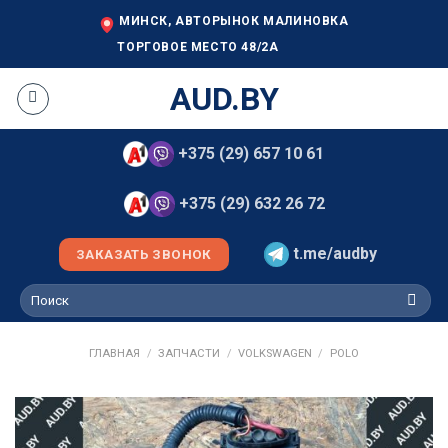
Skip
МИНСК, АВТОРЫНОК МАЛИНОВКА
to
ТОРГОВОЕ МЕСТО 48/2А
content
AUD.BY
+375 (29) 657 10 61
+375 (29) 632 26 72
t.me/audby
ЗАКАЗАТЬ ЗВОНОК
Искать:
ГЛАВНАЯ
/
ЗАПЧАСТИ
/
VOLKSWAGEN
/
POLO