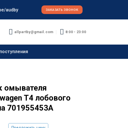
me/audby
ЗАКАЗАТЬ ЗВОНОК
allpartby@gmail.com
8:00 - 23:00
поступления
к омывателя
swagen T4 лобового
ла 701955453A
Предложить цену