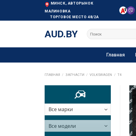
Skip
МИНСК, АВТОРЫНОК
to
МАЛИНОВКА
ТОРГОВОЕ МЕСТО 48/2А
content
AUD.BY
Искать:
Главная
ГЛАВНАЯ
/
ЗАПЧАСТИ
/
VOLKSWAGEN
/
T4