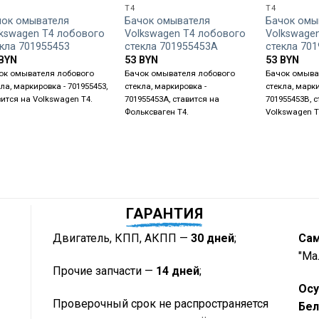
T4
T4
чок омывателя
Бачок омывателя
Бачок омы
lkswagen T4 лобового
Volkswagen T4 лобового
Volkswage
кла 701955453
стекла 701955453A
стекла 70
BYN
53
BYN
53
BYN
ок омывателя лобового
Бачок омывателя лобового
Бачок омыва
ла, маркировка - 701955453,
стекла, маркировка -
стекла, марки
вится на Volkswagen T4.
701955453A, ставится на
701955453B, 
Фольксваген Т4.
Volkswagen T
ГАРАНТИЯ
Двигатель, КПП, АКПП —
30 дней
;
Са
"Ма
Прочие запчасти —
14 дней
;
Осу
Проверочный срок не распространяется
Бел