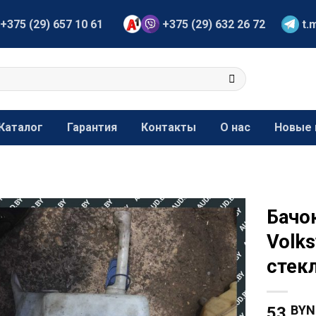
+375 (29) 657 10 61
+375 (29) 632 26 72
t.
Каталог
Гарантия
Контакты
О нас
Новые 
Бачо
Volk
стек
BYN
53