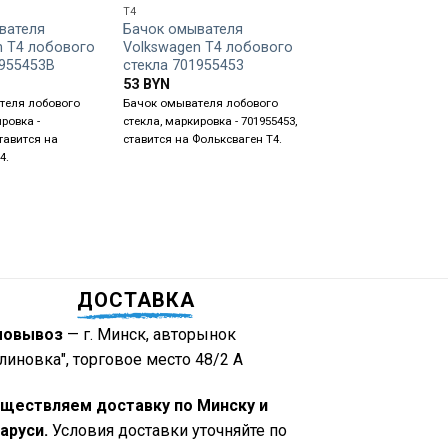
T4
T4
вателя
Бачок омывателя
Педальный мост
n T4 лобового
Volkswagen T4 лобового
Volkswagen T4
1955453B
стекла 701955453
175
BYN
53
BYN
Педальный мост, став
теля лобового
Бачок омывателя лобового
Volkswagen T4.
ровка -
стекла, маркировка - 701955453,
ставится на
ставится на Фольксваген Т4.
4.
ДОСТАВКА
мовывоз
— г. Минск, авторынок
линовка", торговое место 48/2 А
ществляем доставку по Минску и
аруси.
Условия доставки уточняйте по