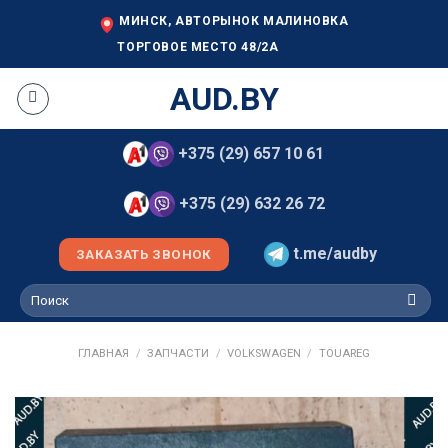
Skip
МИНСК, АВТОРЫНОК МАЛИНОВКА
to
ТОРГОВОЕ МЕСТО 48/2А
content
AUD.BY
+375 (29) 657 10 61
+375 (29) 632 26 72
t.me/audby
ЗАКАЗАТЬ ЗВОНОК
Искать:
ГЛАВНАЯ
/
ЗАПЧАСТИ
/
VOLKSWAGEN
/
TOUAREG